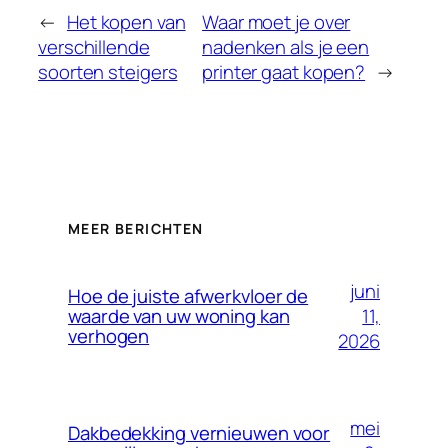
←
Het kopen van
Waar moet je over
verschillende
nadenken als je een
soorten steigers
printer gaat kopen?
→
MEER BERICHTEN
juni
Hoe de juiste afwerkvloer de
11,
waarde van uw woning kan
verhogen
2026
mei
Dakbedekking vernieuwen voor