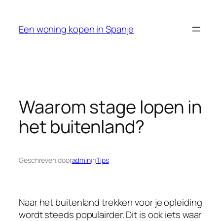
Ga
naar
Een woning kopen in Spanje
de
inhoud
Waarom stage lopen in
het buitenland?
Geschreven door
admin
in
Tips
Naar het buitenland trekken voor je opleiding
wordt steeds populairder. Dit is ook iets waar